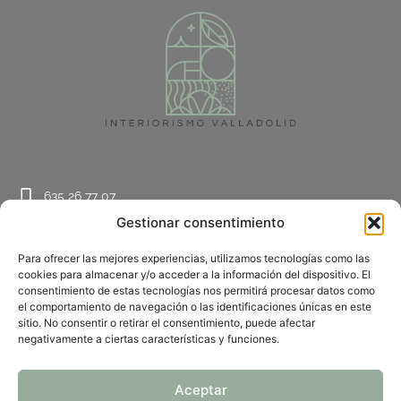
635 26 77 07
Gestionar consentimiento
contacto@interiorismovalladolid.com
@interiorismovalladolid
Para ofrecer las mejores experiencias, utilizamos tecnologías como las
cookies para almacenar y/o acceder a la información del dispositivo. El
Política de Privacidad
consentimiento de estas tecnologías nos permitirá procesar datos como
el comportamiento de navegación o las identificaciones únicas en este
Aviso Legal
sitio. No consentir o retirar el consentimiento, puede afectar
Política de Cookies
negativamente a ciertas características y funciones.
Accesibilidad
Aceptar