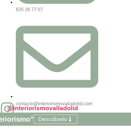
635 26 77 07
contacto@interiorismovalladolid.com
@interiorismovalladolid
eriorismo"
Descúbrelo