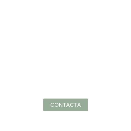
eño que cuenta tu historia empie
CONTACTA